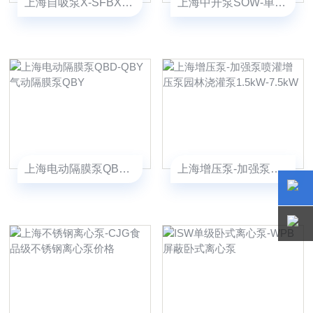
上海自吸泵X-SFBX小流量不锈钢自吸泵
上海中开泵SOW-单级双吸中开蜗壳式离心泵
上海电动隔膜泵QBD-QBY气动隔膜泵QBY
上海增压泵-加强泵喷灌增压泵园林浇灌泵1.5kW-7.5kW
15800
15800