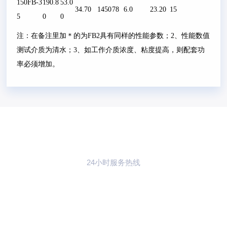
150FB-3
190.8
53.0
34.70
1450
78
6.0
23.20
15
5
0
0
注：在备注里加＊的为FB2具有同样的性能参数；2、性能数值
测试介质为清水；3、如工作介质浓度、粘度提高，则配套功
率必须增加。
24小时服务热线
021-59773783
联系樱花草动漫