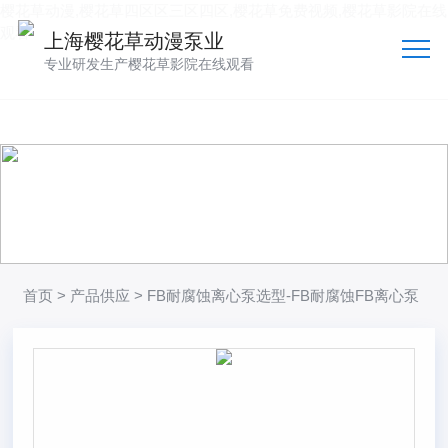
樱花草动漫,樱花草四区区三区四区,樱花草免费视频,樱花草影院在线
观看
上海樱花草动漫泵业
专业研发生产樱花草影院在线观看
产品供应
向客户提供可靠的产品
技术、品质多方位管控到位
首页
>
产品供应
> FB耐腐蚀离心泵选型-FB耐腐蚀FB离心泵