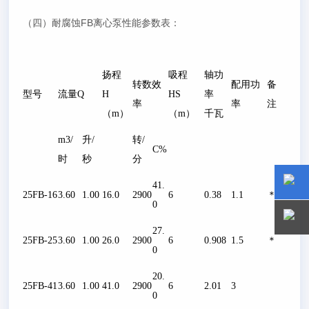
（四）耐腐蚀FB离心泵性能参数表：
扬程
吸程
轴功
转数效
配用功
备
型号
流量Q
H
HS
率
率
率
注
（m）
（m）
千瓦
m3/
升/
转/
C%
时
秒
分
41.
25FB-16
3.60
1.00
16.0
2900
6
0.38
1.1
＊
0
15800
15800
27.
25FB-25
3.60
1.00
26.0
2900
6
0.908
1.5
＊
0
20.
25FB-41
3.60
1.00
41.0
2900
6
2.01
3
0